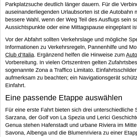
Parkplatzsuche deutlich länger dauern. Für die Verbi
auseinanderliegenden Urlaubsorten ist die Autobahn mei
bessere Wahl, wenn der Weg Teil des Ausflugs sein sol
Aussichtspunkte oder eine Mittagspause eingeplant ist
Vor der Abfahrt sollten Verkehrslage und mögliche Sp
Informationen zu Verkehrsregeln, Pannenhilfe und Mobil
Club d’Italia
. Ergänzend helfen die Hinweise zum
Auto
Vorbereitung. In vielen Ortszentren gelten Zufahrtsbe
sogenannte Zona a Traffico Limitato. Einfahrtsschild
aufmerksam zu beachten; ein Navigationsgerät schützt
Einfahrt.
Eine passende Etappe auswählen
Für eine erste Fahrt bieten sich drei unterschiedlich
Sarzana, der Golf von La Spezia und Lerici Geschich
Genua stehen Hafenstadt und urbane Riviera im Mitte
Savona, Albenga und die Blumenriviera zu einer Eta