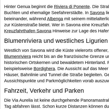
Hinter Genua beginnt die
Riviera di Ponente
. Die Str
Buchten und ehemalige Seefahrerstädte. In
Savona
li
beieinander, während
Albenga
mit seinem mittelalterl
zur Küstenstraße bietet. Wer in Savona eine Kreuzfahrt
Kreuzfahrthafen Savona
Hinweise zur Lage des Hafen
Blumenriviera und westliches Ligurien
Westlich von Savona wird die Küste vielerorts offener, 
Blumenriviera
reicht bis an die französische Grenze 
historischen Ortskernen und bewaldetem Hinterland. 
beispielsweise
Bordighera
. Die Aussicht auf das Meer i
Häuser, Bahnlinie und Tunnel die Straße begleiten. Ge
Aussichtspunkte und Parkmöglichkeiten vorab auszu
Fahrzeit, Verkehr und Parken
Die Via Aurelia ist keine durchgehende Panoramastra
Tag abfahren lässt. Schon kurze Distanzen können du