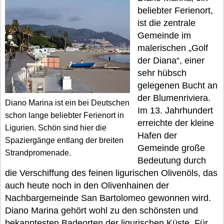
beliebter Ferienort,
ist die zentrale
Gemeinde im
malerischen „Golf
der Diana“, einer
sehr hübsch
gelegenen Bucht an
der Blumenriviera.
Diano Marina ist ein bei Deutschen
Im 13. Jahrhundert
schon lange beliebter Ferienort in
erreichte der kleine
Ligurien. Schön sind hier die
Hafen der
Spaziergänge entlang der breiten
Gemeinde große
Strandpromenade.
Bedeutung durch
die Verschiffung des feinen ligurischen Olivenöls, das
auch heute noch in den Olivenhainen der
Nachbargemeinde San Bartolomeo gewonnen wird.
Diano Marina gehört wohl zu den schönsten und
bekanntesten Badeorten der ligurischen Küste. Für