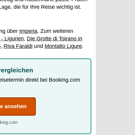
e, die für Ihre Reise wichtig ist.
ung über
Imperia
. Zum weiteren
- Ligurien
,
Die Grotte di Toirano in
o
,
Riva Faraldi
und
Montalto Ligure
.
vergleichen
Reisetermin direkt bei Booking.com
te ansehen
oking.com