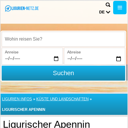
DE
Wohin reisen Sie?
Anreise
Abreise
Suchen
LIGURIEN INFOS
»
KÜSTE UND LANDSCHAFTEN
»
LIGURISCHER APENNIN
Ligurischer Apennin